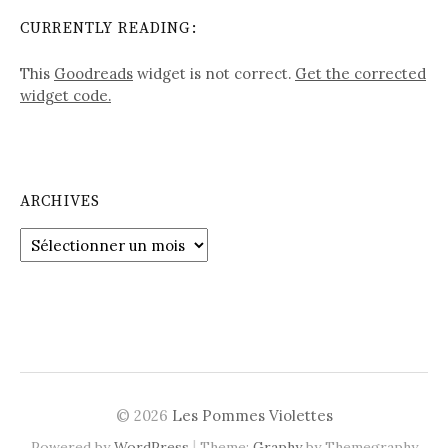
CURRENTLY READING:
This
Goodreads
widget is not correct.
Get the corrected
widget code.
ARCHIVES
Archives
© 2026
Les Pommes Violettes
|
Powered by
WordPress
Theme:
Graphy
by Themegraphy