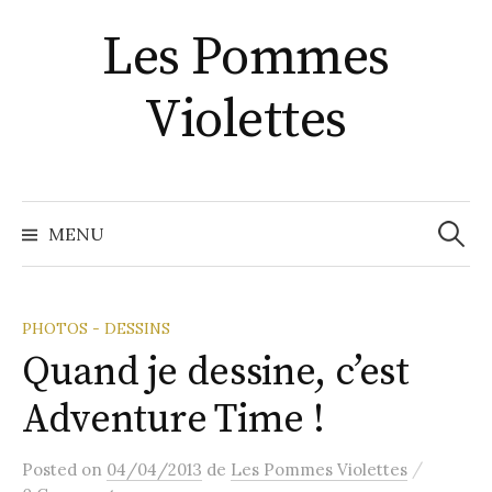
Aller
Les Pommes
au
contenu
Violettes
Recher
MENU
PHOTOS - DESSINS
Quand je dessine, c’est
Adventure Time !
/
Posted
on
04/04/2013
de
Les Pommes Violettes