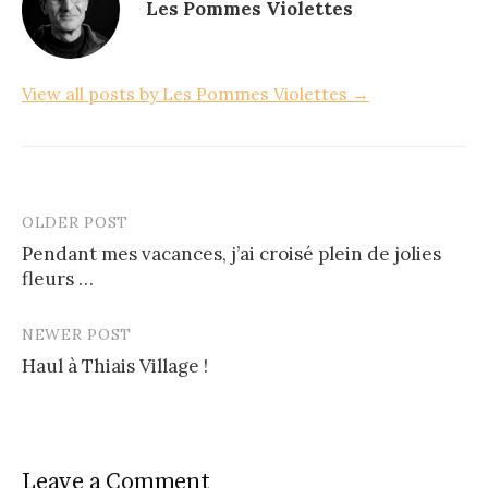
Les Pommes Violettes
View all posts by Les Pommes Violettes →
OLDER POST
Post
Pendant mes vacances, j’ai croisé plein de jolies
navigation
fleurs …
NEWER POST
Haul à Thiais Village !
Leave a Comment